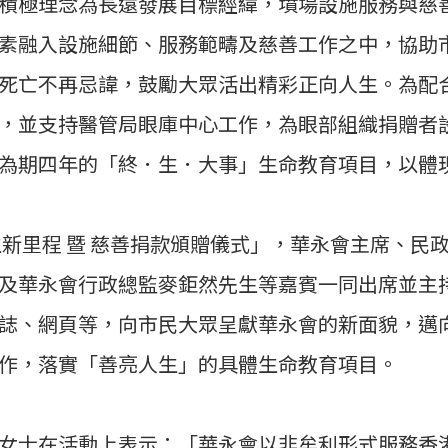
積極理念為長遠發展目標經緯，墳場設施服務與慈
素融入設施細節、服務範疇及慈善工作之中，協助
死亡不再忌諱，鼓勵大眾活出精彩正向人生。為配
，並支持醫管局眼庫中心工作，為眼部組織捐贈者
為期四年的「終．生．大事」生命教育項目，以體
生新里程 暨 慈善捐款頒贈儀式」，華永會主席、民政
及華永會行政總監麥鉅然先生等嘉賓一同出席並主
誌、網頁等，向市民大眾呈獻華永會的新面貌，邁
作，落實「善亮人生」的具體生命教育項目。
女士在活動上表示：「華永會以非牟利形式服務香