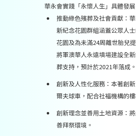
華永會實踐「永懷人生」具體發展
推動綠色殯葬及社會貢獻：華
新紀念花園群組涵蓋公眾人士
花園及為未滿24周離世胎兒
將軍澳華人永遠墳場建設全新
葬支持，預計於2021年落成
創新及人性化服務：本著創新
爾夫球車，配合社福機構的樓
創新理念並善用土地資源：將
善拜祭環境。