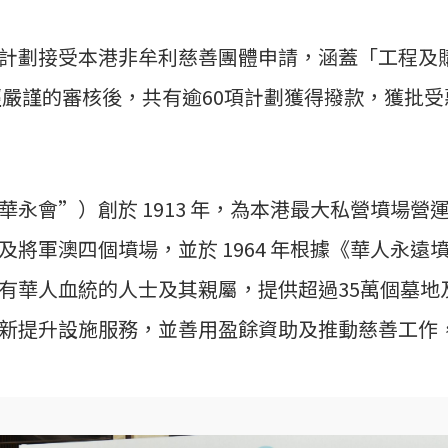
計劃接受本港非牟利慈善團體申請，涵蓋「工程及
，經嚴謹的審核後，共有逾60項計劃獲得撥款，獲批
永會”）創於 1913 年，為本港最大私營墳場
軍澳四個墳場，並於 1964 年根據《華人永遠墳場
有華人血統的人士及其親屬，提供超過35萬個墓地
新提升設施服務，並善用盈餘資助及推動慈善工作