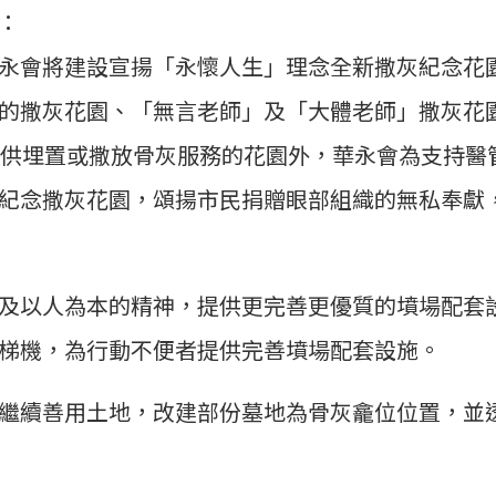
：
永會將建設宣揚「永懷人生」理念全新撒灰紀念花
的撒灰花園、「無言老師」及「大體老師」撒灰花
提供埋置或撒放骨灰服務的花園外，華永會為支持醫
紀念撒灰花園，頌揚市民捐贈眼部組織的無私奉獻
。
及以人為本的精神，提供更完善更優質的墳場配套
梯機，為行動不便者提供完善墳場配套設施。
繼續善用土地，改建部份墓地為骨灰龕位位置，並