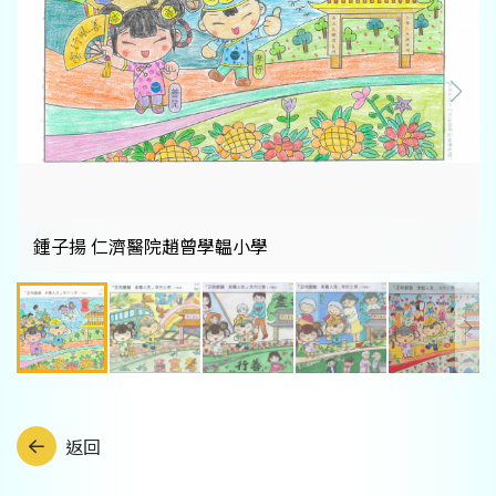
鍾子揚 仁濟醫院趙曾學韞小學
返回