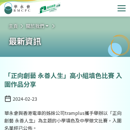
華永會
選
主頁
關於我們
最新資訊
「正向創藝 永善人生」高小組填色比賽 入
圍作品分享
2024-02-23
日期
華永會與香港電車的姊妹公司tramplus攜手舉辦以「正向
創藝 永善人生」為主題的小學填色及中學徵文比賽，入圍
名單經已公佈。