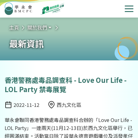
華永會
選
主頁
關於我們
最新資訊
香港警務處毒品調查科 - Love Our Life -
LOL Party 禁毒展覽
2022-11-12
西九文化區
日期
地點
華永會聯同香港警務處毒品調查科合辦的「Love Our Life -
LOL Party」一連兩天(11月12-13日)於西九文化區舉行，已
經圓滿結束。活動當日除了設華永德育遊戲攤位及派發孝仔