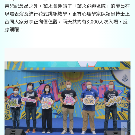
善兒紀念品之外，華永會邀請了「華永跳繩區隊」的隊員在
現場表演及進行花式跳繩教學，更有心理學家陳頌恩博士上
台同大家分享正向價值觀，兩天共約有3,000人次入場，反
應踴躍。